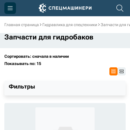
Главная страница
Гидравлика для спецтехники
Запчасти для 
Компания
Запчасти для гидробаков
Акции
Доставка и оплата
Сортировать: сначала в наличии
Показывать по: 15
Информация
Контакты
Фильтры
3D тур по производству
3D тур по складам
sksale@skdst.ru