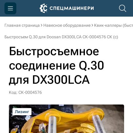
Главная страница
Навесное оборудование
Квик-каплеры (быс
Компания
Быстросъем Q.30 для Doosan DX300LCA СК-0004576 СК (c)
Акции
Быстросъемное
Доставка и оплата
соединение Q.30
Информация
для DX300LCA
Контакты
3D тур по производству
Код: СК-0004576
3D тур по складам
Лизинг
Лизинг
Лизинг
Лизинг
Лизинг
sksale@skdst.ru