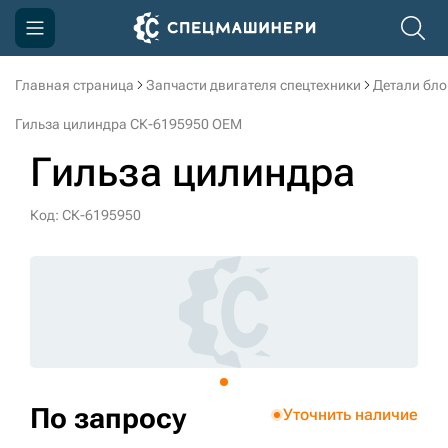
Главная страница
Запчасти двигателя спецтехники
Детали бло
Компания
Гильза цилиндра СК-6195950 OEM
Акции
Гильза цилиндра
Доставка и оплата
Код: СК-6195950
Информация
Контакты
3D тур по производству
3D тур по складам
По запросу
Уточнить наличие
sksale@skdst.ru