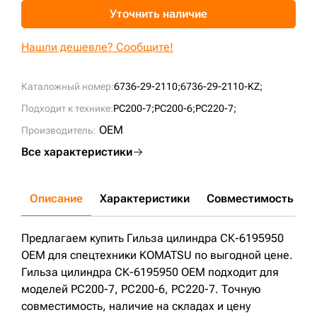
Уточнить наличие
+7 (499) 394-50-93
Нашли дешевле? Сообщите!
Каталожный номер:
6736-29-2110;
6736-29-2110-KZ;
Подходит к технике:
PC200-7;
PC200-6;
PC220-7;
OEM
Производитель:
Все характеристики
Описание
Характеристики
Совместимость
Д
Предлагаем купить Гильза цилиндра СК-6195950
OEM для спецтехники KOMATSU по выгодной цене.
Гильза цилиндра СК-6195950 OEM подходит для
моделей PC200-7, PC200-6, PC220-7. Точную
совместимость, наличие на складах и цену