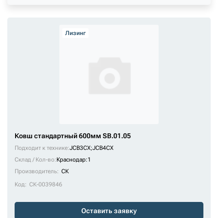
+7 (499) 394-50-93
Лизинг
Ковш стандартный 600мм SB.01.05
Подходит к технике:
JCB3CX
;
JCB4CX
Склад / Кол-во:
Краснодар:1
Производитель:
СК
Код:
СК-0039846
Оставить заявку