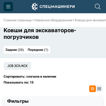
Главная страница
Навесное оборудование
Ковши для экскава
Компания
Ковши для экскаваторов-
Акции
погрузчиков
Доставка и оплата
Задние
(26)
Передние
(1)
Информация
Контакты
JCB 3CX/4CX
3D тур по производству
Сортировать: сначала в наличии
3D тур по складам
Показывать по: 15
sksale@skdst.ru
Фильтры