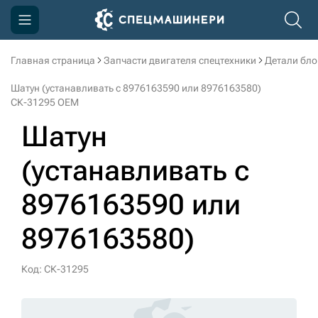
Главная страница
Запчасти двигателя спецтехники
Детали бло
Компания
Шатун (устанавливать с 8976163590 или 8976163580)
Акции
СК-31295 OEM
Шатун
Доставка и оплата
Информация
(устанавливать с
Контакты
8976163590 или
3D тур по производству
8976163580)
3D тур по складам
Код: СК-31295
sksale@skdst.ru