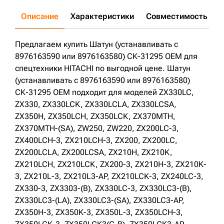
ZX350LCH-3;
ZX350LCK-3;
ZX350LCK3(C-B);
ZX350LCK3-AP;
ZX240-3;
ZX240LC3-(B);
ZX240LC3-(LA);
Описание
Характеристики
Совместимость
Д
ZX240LC3-(SA);
ZX240LC3-AP;
ZX250H-3;
ZX250K-3;
ZX250L-3;
ZX250LCH-3;
ZX250LCK-3;
ZX350LCH(CRASH);
ZX230;
ZX230LC;
ZX230LCLA;
ZX230LCSA;
ZX240H;
ZX240LCH;
ZX240LCK;
ZX190W-3;
ZX270-3;
ZX270LC-3;
Предлагаем купить Шатун (устанавливать с
ZX280L-3;
ZX280L3-AP;
ZX270LC3-AP;
8976163590 или 8976163580) СК-31295 OEM для
спецтехники HITACHI по выгодной цене. Шатун
(устанавливать с 8976163590 или 8976163580)
СК-31295 OEM подходит для моделей ZX330LC,
ZX330, ZX330LCK, ZX330LCLA, ZX330LCSA,
ZX350H, ZX350LCH, ZX350LCK, ZX370MTH,
ZX370MTH-(SA), ZW250, ZW220, ZX200LC-3,
ZX400LCH-3, ZX210LCH-3, ZX200, ZX200LC,
ZX200LCLA, ZX200LCSA, ZX210H, ZX210K,
ZX210LCH, ZX210LCK, ZX200-3, ZX210H-3, ZX210K-
3, ZX210L-3, ZX210L3-AP, ZX210LCK-3, ZX240LC-3,
ZX330-3, ZX3303-(B), ZX330LC-3, ZX330LC3-(B),
ZX330LC3-(LA), ZX330LC3-(SA), ZX330LC3-AP,
ZX350H-3, ZX350K-3, ZX350L-3, ZX350LCH-3,