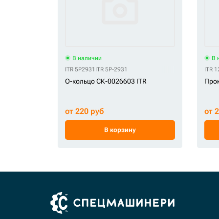
В наличии
В 
ITR 5P2931
ITR 5P-2931
ITR 
О-кольцо СК-0026603 ITR
Прок
от 220 руб
от 
В корзину