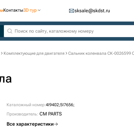
Контакты
3D тур
ии
sksale@skdst.ru
Комплектующие для двигателя
Сальник коленвала СК-0026599 
ла
Каталожный номер:
4I9402;
5I7656;
CM PARTS
Производитель:
Все характеристики