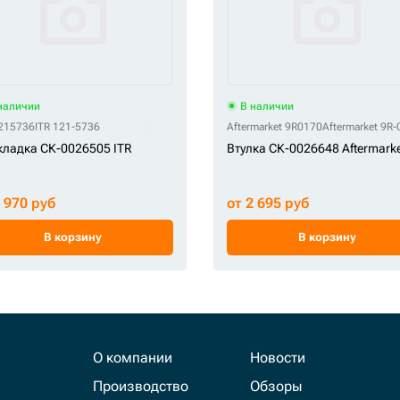
наличии
В наличии
1215736
ITR 121-5736
Aftermarket 9R0170
Aftermarket 9R
ладка СК-0026505 ITR
Втулка СК-0026648 Aftermark
2 970 руб
от 2 695 руб
В корзину
В корзину
О компании
Новости
Производство
Обзоры