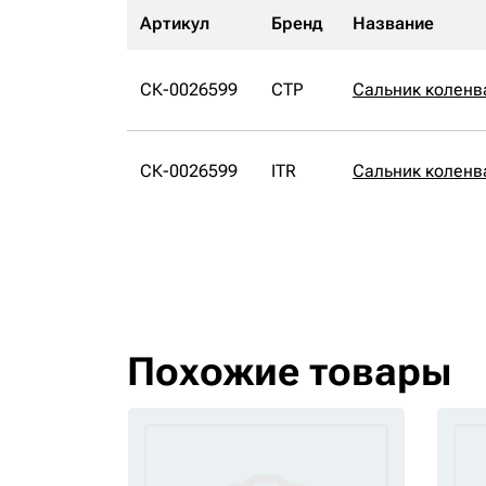
Артикул
Бренд
Название
СК-0026599
CTP
Сальник коленв
СК-0026599
ITR
Сальник коленв
Похожие товары