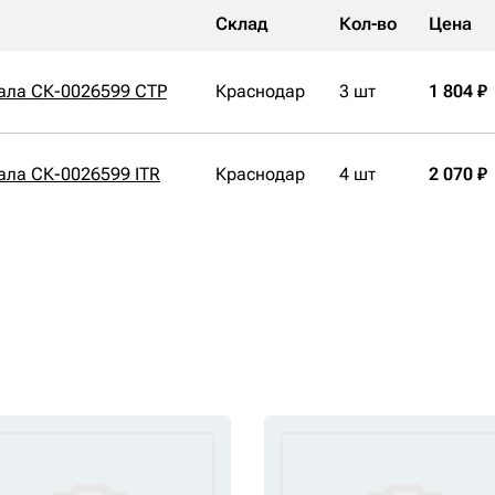
Склад
Кол-во
Цена
ала СК-0026599 CTP
Краснодар
3 шт
1 804 ₽
ала СК-0026599 ITR
Краснодар
4 шт
2 070 ₽