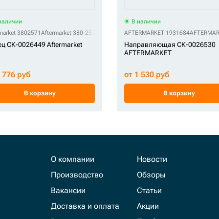
наличии
В наличии
market 3802571
Aftermarket 380-2571
AFTERMARKET 1931684
AFTERMAR
ц СК-0026449 Aftermarket
Направляющая СК-0026530
AFTERMARKET
6 776 руб
от 1 530 руб
В корзину
В корзину
О компании
Новости
Производство
Обзоры
Вакансии
Статьи
Доставка и оплата
Акции