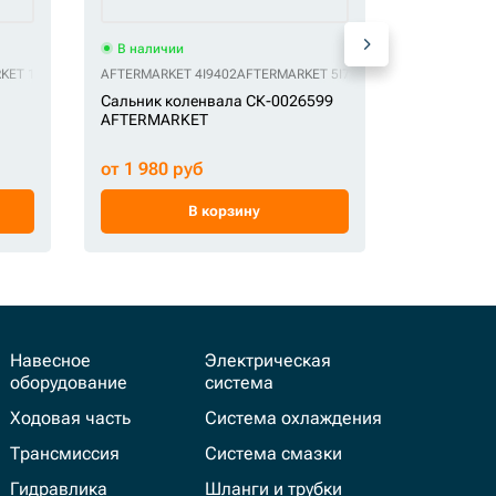
В наличии
В наличи
KET 193-1684
AFTERMARKET 4I9402
AFTERMARKET 5I7656
CGR 4N1320
Сальник коленвала СК-0026599
Прокладка
AFTERMARKET
от 1 980 руб
от 248 ру
В корзину
Навесное
Электрическая
оборудование
система
Ходовая часть
Система охлаждения
Трансмиссия
Система смазки
Гидравлика
Шланги и трубки