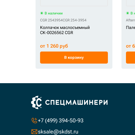
В наличии
В 
CGR 2543954
CGR 254-3954
After
Колпачок маслосъемный
Пале
СК-0026562 CGR
от 1 260 руб
от 
В корзину
+7 (499) 394-50-93
sksale@skdst.ru