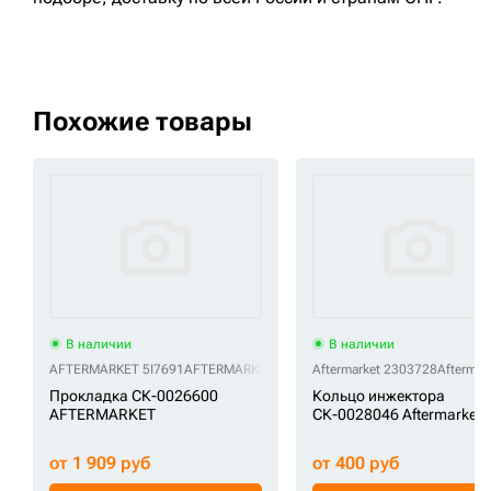
Похожие товары
В наличии
В наличии
AFTERMARKET 5I7691
AFTERMARKET 5I-7691
Aftermarket 2303728
Aftermar
Прокладка СК-0026600
Кольцо инжектора
AFTERMARKET
СК-0028046 Aftermarket
от 1 909 руб
от 400 руб