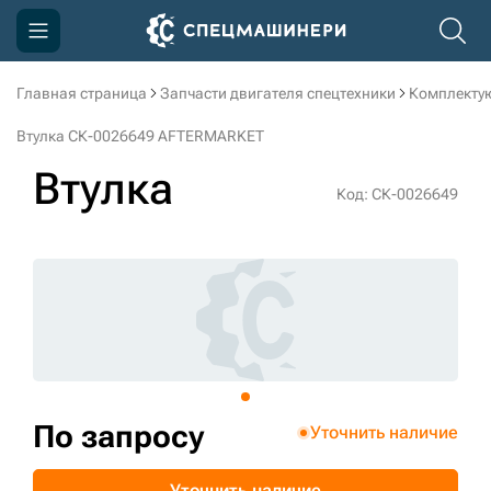
Главная страница
Запчасти двигателя спецтехники
Комплекту
Компания
Втулка СК-0026649 AFTERMARKET
Акции
Втулка
Код: СК-0026649
Доставка и оплата
Информация
Контакты
3D тур по производству
3D тур по складам
По запросу
Уточнить наличие
sksale@skdst.ru
Уточнить наличие