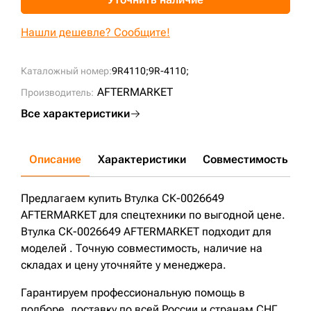
+7 (499) 394-50-93
Нашли дешевле? Сообщите!
Каталожный номер:
9R4110;
9R-4110;
AFTERMARKET
Производитель:
Все характеристики
Описание
Характеристики
Совместимость
Д
Предлагаем купить Втулка СК-0026649
AFTERMARKET для спецтехники по выгодной цене.
Втулка СК-0026649 AFTERMARKET подходит для
моделей . Точную совместимость, наличие на
складах и цену уточняйте у менеджера.
Гарантируем профессиональную помощь в
подборе, доставку по всей России и странам СНГ.