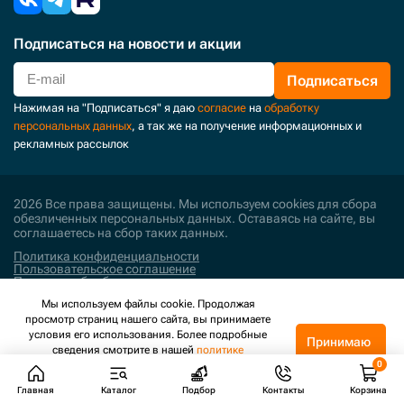
Подписаться
на новости и акции
Подписаться
Нажимая на "Подписаться" я даю
согласие
на
обработку
персональных данных
, а так же на получение информационных и
рекламных рассылок
2026 Все права защищены. Мы используем cookies для сбора
обезличенных персональных данных. Оставаясь на сайте, вы
соглашаетесь на сбор таких данных.
Политика конфиденциальности
Пользовательское соглашение
Политика обработки персональных данных
Мы используем файлы cookie. Продолжая
Поддержка и развитие
просмотр страниц нашего сайта, вы принимаете
условия его использования. Более подробные
Принимаю
сведения смотрите в нашей
политике
конфиденциальности
.
Главная
Каталог
Подбор
Контакты
Корзина