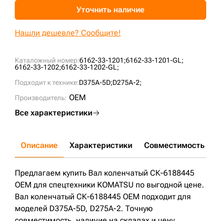
Уточнить наличие
+7 (499) 394-50-93
Нашли дешевле? Сообщите!
Каталожный номер:
6162-33-1201;
6162-33-1201-GL;
6162-33-1202;
6162-33-1202-GL;
Подходит к технике:
D375A-5D;
D275A-2;
OEM
Производитель:
Все характеристики
Описание
Характеристики
Совместимость
Д
Предлагаем купить Вал коленчатый СК-6188445
OEM для спецтехники KOMATSU по выгодной цене.
Вал коленчатый СК-6188445 OEM подходит для
моделей D375A-5D, D275A-2. Точную
совместимость, наличие на складах и цену