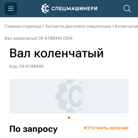
Главная страница
Запчасти двигателя спецтехники
Коленчаты
Компания
Вал коленчатый СК-6188445 OEM
Акции
Вал коленчатый
Доставка и оплата
Код: СК-6188445
Информация
Контакты
3D тур по производству
3D тур по складам
По запросу
Уточнить наличие
sksale@skdst.ru