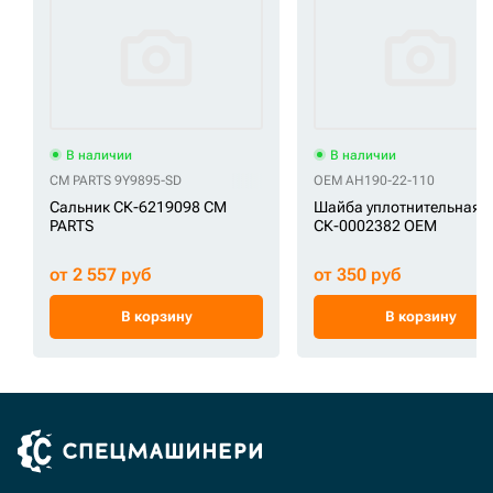
В наличии
В наличии
CM PARTS 9Y9895-SD
OEM АН190-22-110
Сальник СК-6219098 CM
Шайба уплотнительная
PARTS
СК-0002382 OEM
от 2 557 руб
от 350 руб
В корзину
В корзину