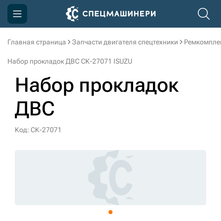
Главная страница
Запчасти двигателя спецтехники
Ремкомпле
Компания
Набор прокладок ДВС СК-27071 ISUZU
Акции
Набор прокладок
Доставка и оплата
ДВС
Информация
Контакты
Код: СК-27071
3D тур по производству
3D тур по складам
sksale@skdst.ru