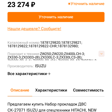
23 274 ₽
Уточнить наличие
+7 (499) 394-50-93
Уточнить наличие
Нашли дешевле? Сообщите!
Каталожный номер:
1878129820;
1878129821;
1878129822;
1878129822-CHR;
1878132980;
Подходит к технике:
ZW250;
ZW220;
ZX400LCH-3;
ZX330-3;
ZX3303-(B);
ZX330LC-3;
ZX330LC3-(B);
ZX330LC3-(LA);
ZX330LC3-(SA);
ZX330LC3-AP;
ZX350H-3;
ZX350K-3;
ZX350L-3;
ZX350LCH-3;
ZX350LCK-3;
ISUZU
Производитель:
ZX350LCK3(C-B);
ZX350LCK3-AP;
E385;
Все характеристики
Описание
Характеристики
Совместимость
Д
Предлагаем купить Набор прокладок ДВС
СК-27071 ISUZU для спецтехники HITACHI, NEW