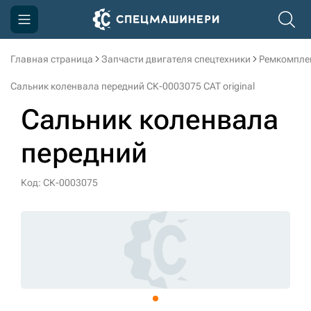
Главная страница
Запчасти двигателя спецтехники
Ремкомпле
Компания
Сальник коленвала передний СК-0003075 CAT original
Акции
Сальник коленвала
Доставка и оплата
передний
Информация
Контакты
Код: СК-0003075
3D тур по производству
3D тур по складам
sksale@skdst.ru