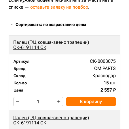
Если нужной модели техники или запчасти нет в
списке —
оставьте заявку на подбор
.
Сортировать: по возрастанию цены
Палец (Г/Ц ковша-звено трапеции)
СК-6191114 СК
СК-0003075
Артикул
CM PARTS
Бренд
Краснодар
Склад
15 шт
Кол-во
2 557 ₽
Цена
В корзину
Палец (Г/Ц ковша-звено трапеции)
СК-6191114 СК