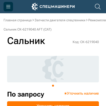
Главная страница
Запчасти двигателя спецтехники
Ремкомпле
Компания
Сальник СК-6219040 AFT (CAT)
Акции
Сальник
Код: СК-6219040
Доставка и оплата
Информация
Контакты
3D тур по производству
3D тур по складам
По запросу
Уточнить наличие
sksale@skdst.ru
Уточнить наличие