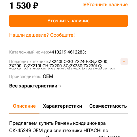
1 530 ₽
Уточнить наличие
+7 (499) 394-50-93
Уточнить наличие
Нашли дешевле? Сообщите!
Каталожный номер:
4410219;
4612283;
Подходит к технике:
ZX240LC-3G;
ZX240-3G;
ZX200;
ZX200LC;
ZX210LCH;
ZX200-3G;
ZX230;
ZX230LC;
ZX230LCLA;
ZX230LCSA;
ZX240H;
ZX240LCH;
ZX240LCK;
ZX200-5G;
ZX210W;
ZX270;
ZX270LC;
ZX135USL;
OEM
Производитель:
ZX225USR;
ZX240LC-5G;
ZX200LC-3G;
ZX210LC;
ZX240;
Все характеристики
Описание
Характеристики
Совместимость
Д
Предлагаем купить Ремень кондиционера
СК-45249 OEM для спецтехники HITACHI по