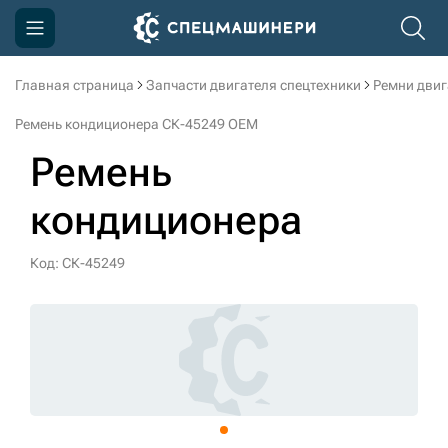
Главная страница
Запчасти двигателя спецтехники
Ремни двиг
Компания
Ремень кондиционера СК-45249 OEM
Акции
Ремень
Доставка и оплата
кондиционера
Информация
Контакты
Код: СК-45249
3D тур по производству
3D тур по складам
sksale@skdst.ru