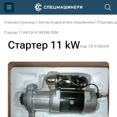
Главная страница
Запчасти двигателя спецтехники
Стартеры д
Компания
Стартер 11 kW СК-6188396 OEM
Акции
Стартер 11 kW
Код: СК-6188396
Доставка и оплата
Информация
Контакты
3D тур по производству
3D тур по складам
sksale@skdst.ru