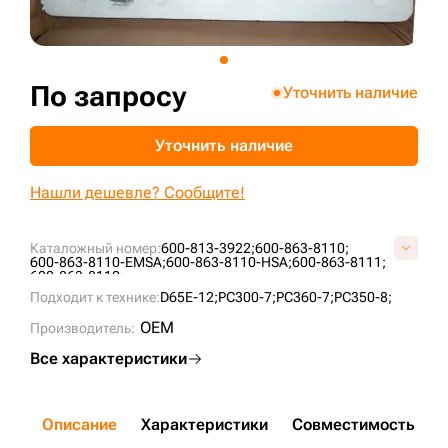
+7 (499) 394-50-93
По запросу
Уточнить наличие
Уточнить наличие
Нашли дешевле? Сообщите!
Каталожный номер:
600-813-3922;
600-863-8110;
600-863-8110-EMSA;
600-863-8110-HSA;
600-863-8111;
600-863-8112;
Подходит к технике:
D65E-12;
PC300-7;
PC360-7;
PC350-8;
OEM
Производитель:
Все характеристики
Описание
Характеристики
Совместимость
Д