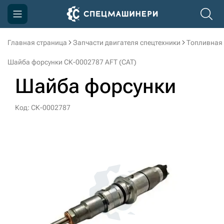
Главная страница
Запчасти двигателя спецтехники
Топливная
Компания
Шайба форсунки СК-0002787 AFT (CAT)
Акции
Шайба форсунки
Доставка и оплата
Код: СК-0002787
Информация
Контакты
3D тур по производству
3D тур по складам
sksale@skdst.ru