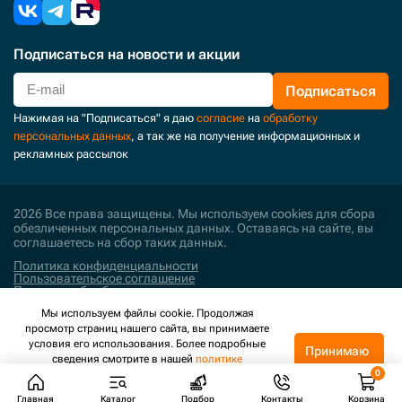
Подписаться
на новости и акции
Подписаться
Нажимая на "Подписаться" я даю
согласие
на
обработку
персональных данных
, а так же на получение информационных и
рекламных рассылок
2026 Все права защищены. Мы используем cookies для сбора
обезличенных персональных данных. Оставаясь на сайте, вы
соглашаетесь на сбор таких данных.
Политика конфиденциальности
Пользовательское соглашение
Политика обработки персональных данных
Мы используем файлы cookie. Продолжая
Поддержка и развитие
просмотр страниц нашего сайта, вы принимаете
условия его использования. Более подробные
Принимаю
сведения смотрите в нашей
политике
конфиденциальности
.
Главная
Каталог
Подбор
Контакты
Корзина