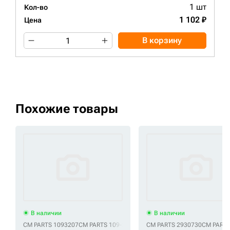
1 шт
Кол-во
1 102 ₽
Цена
В корзину
Похожие товары
В наличии
В наличии
CM PARTS 1093207
CM PARTS 109-3207
CM PARTS 2930730
CM PARTS