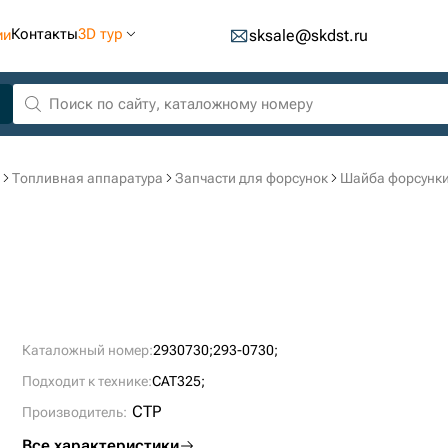
Контакты
3D тур
ии
sksale@skdst.ru
Топливная аппаратура
Запчасти для форсунок
Шайба форсунки
Каталожный номер:
2930730;
293-0730;
Подходит к технике:
CAT325;
CTP
Производитель:
Все характеристики