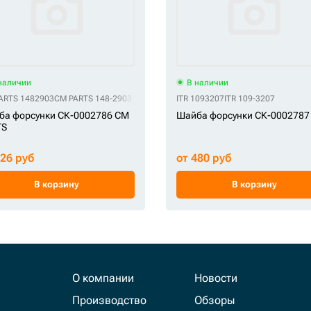
наличии
В наличии
ARTS 1482903
CM PARTS 148-2903
ITR 1093207
ITR 109-3207
ба форсунки СК-0002786 CM
Шайба форсунки СК-0002787 
TS
426 руб
от 480 руб
В корзину
В корзину
О компании
Новости
Производство
Обзоры