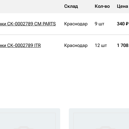
Склад
Кол-во
Цена
нки СК-0002789 CM PARTS
Краснодар
9 шт
340 ₽
ки СК-0002789 ITR
Краснодар
12 шт
1 708