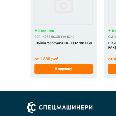
В наличии
В 
CGR 1495240
CGR 149-5240
CM P
Шайба форсунки СК-0002788 CGR
Шай
PAR
от 1 880 руб
от 
В корзину