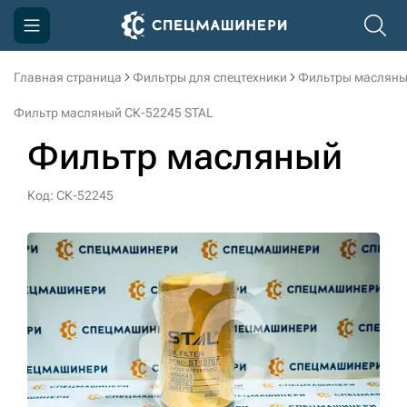
Главная страница
Фильтры для спецтехники
Фильтры масляны
Компания
Фильтр масляный СК-52245 STAL
Акции
Фильтр масляный
Доставка и оплата
Код: СК-52245
Информация
Контакты
3D тур по производству
3D тур по складам
sksale@skdst.ru