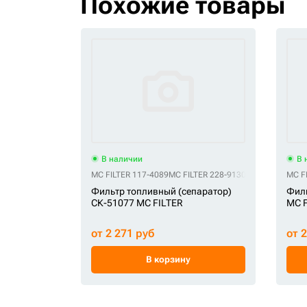
Похожие товары
В наличии
В 
MC FILTER 117-4089
MC FILTER 228-9130
MC FILTER BF7
MC F
Фильтр топливный (сепаратор)
Филь
СК-51077 MC FILTER
MC F
от 2 271 руб
от 
В корзину