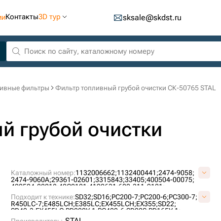
Контакты
3D тур
ии
sksale@skdst.ru
ивные фильтры
Фильтр топливный грубой очистки СК-50765 STAL
й грубой очистки
Каталожный номер:
1132006662;
1132400441;
2474-9058;
2474-9060A;
29361-02601;
3315843;
33405;
400504-00075;
400504-00218;
40C0121;
4192631;
600-311-9121;
71455185;
72130525;
7364111;
76598911;
87418199;
Подходит к технике:
SD32;
SD16;
PC200-7;
PC200-6;
PC300-7;
90-3941T1;
BF1212;
CX502;
CX516;
CX660;
CX806;
EK-1015;
R450LC-7;
E485LCH;
E385LC;
EX455LCH;
EX355;
SD22;
FF232;
FS1212;
P558000;
PFF5646;
SFC-5705;
SK3215;
SD42-3;
EX455LC;
PD220Y-1;
PC400-6;
SD22S;
PD165Y-1;
SK3580;
ST20247;
ST20723;
ST-CX723;
ZP512CF;
ZP512F;
SOLAR290LC-V;
SOLAR225NL-V;
PD320Y-1;
SD23;
STAL