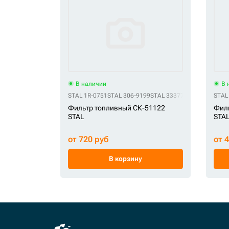
В наличии
В 
STAL 1R-0751
STAL 306-9199
STAL 33377
STAL 33626
STAL
STA
Фильтр топливный СК-51122
Фил
STAL
STA
от 720 руб
от 
В корзину