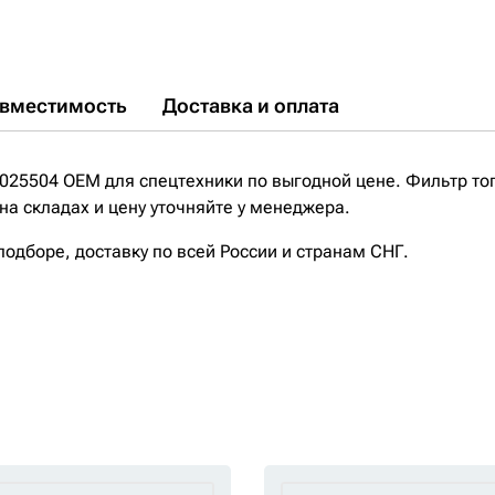
P550202;
P550687;
P552216;
P779407;
PS8885;
SN1216;
SN202;
V89112;
VE0985;
WK12111;
вместимость
Доставка и оплата
025504 OEM для спецтехники по выгодной цене. Фильтр т
на складах и цену уточняйте у менеджера.
дборе, доставку по всей России и странам СНГ.