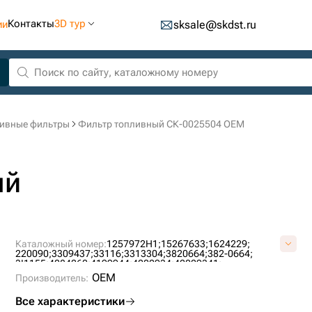
Контакты
3D тур
ии
sksale@skdst.ru
ивные фильтры
Фильтр топливный СК-0025504 OEM
ый
Каталожный номер:
1257972H1;
15267633;
1624229;
220090;
3309437;
33116;
3313304;
3820664;
382-0664;
3I1155;
4084262;
4199944;
4202934;
42029341;
600-311-3510;
600-311-7110;
600-311-7111;
600-311-7132;
OEM
Производитель:
600-311-7152;
600-319-3310;
600-319-3510;
6216749110;
693587;
AT280315;
BF1216;
BF596;
BF7913;
E4084262;
Все характеристики
FC5707;
FF202;
FF5346;
FFP550202;
LFF5740;
P502381;