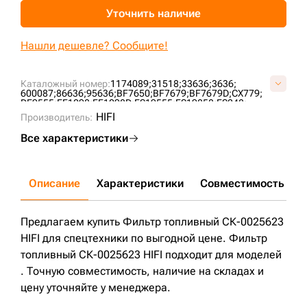
Уточнить наличие
+7 (499) 394-50-93
Нашли дешевле? Сообщите!
Каталожный номер:
1174089;
31518;
33636;
3636;
600087;
86636;
95636;
BF7650;
BF7679;
BF7679D;
CX779;
DF9555;
FF1098;
FF1098D;
FS19555;
FS19858;
FS248;
FSW4150;
P550502;
PS8322;
PSC879;
RC537X;
ST20779;
HIFI
Производитель:
WF10087;
WK8109;
Все характеристики
Описание
Характеристики
Совместимость
Д
Предлагаем купить Фильтр топливный СК-0025623
HIFI для спецтехники по выгодной цене. Фильтр
топливный СК-0025623 HIFI подходит для моделей
. Точную совместимость, наличие на складах и
цену уточняйте у менеджера.