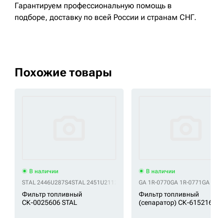
Гарантируем профессиональную помощь в
подборе, доставку по всей России и странам СНГ.
Похожие товары
В наличии
В наличии
STAL 2446U287S4
STAL 2451U2112
STAL 31945-720001
GA 1R-0770
GA 1R-0771
STAL 31945720
GA 1R
Фильтр топливный
Фильтр топливный
СК-0025606 STAL
(сепаратор) СК-6152160