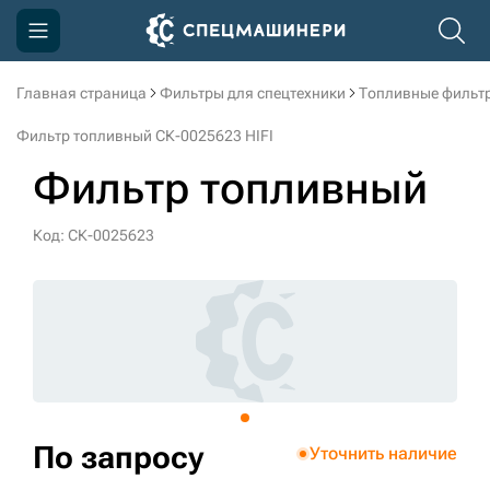
Главная страница
Фильтры для спецтехники
Топливные фильт
Компания
Фильтр топливный СК-0025623 HIFI
Акции
Фильтр топливный
Доставка и оплата
Код: СК-0025623
Информация
Контакты
3D тур по производству
3D тур по складам
По запросу
Уточнить наличие
sksale@skdst.ru