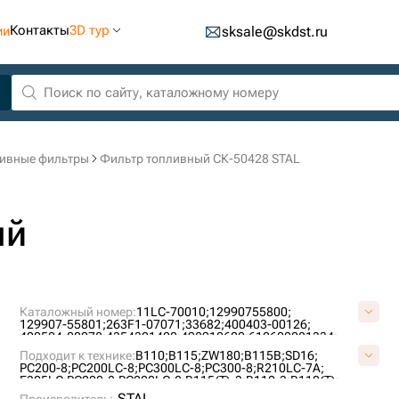
Контакты
3D тур
ии
sksale@skdst.ru
ивные фильтры
Фильтр топливный СК-50428 STAL
ый
Каталожный номер:
11LC-70010;
12990755800;
129907-55801;
263F1-07071;
33682;
400403-00126;
400504-00078;
4354301400;
498910600;
612600081334;
65125035026;
6754-79-6130;
6754-79-6140;
72130519;
Подходит к технике:
B110;
B115;
ZW180;
B115B;
SD16;
84167233;
84412164;
87803197;
87803197MP;
87803200;
PC200-8;
PC200LC-8;
PC300LC-8;
PC300-8;
R210LC-7A;
BF7922;
CX561;
FC-45010;
FF5421;
FF5485;
FF5612;
E305LC;
PC220-8;
PC220LC-8;
B115(T)-3;
B110-3;
B110(T);
FF84167233;
J321023;
P550880;
P550881;
SK3297/2;
B110(T)-3;
ZW140;
D180;
B115-3;
B100B;
D150LT;
PC350-8;
STAL