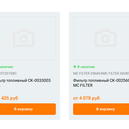
наличии
В наличии
 ST20708C
MC FILTER 296854
MC FILTER 3608
ьтр топливный СК-0033003
Фильтр топливный СК-00256
L
MC FILTER
1 425 руб
от 4 078 руб
В корзину
В корзину