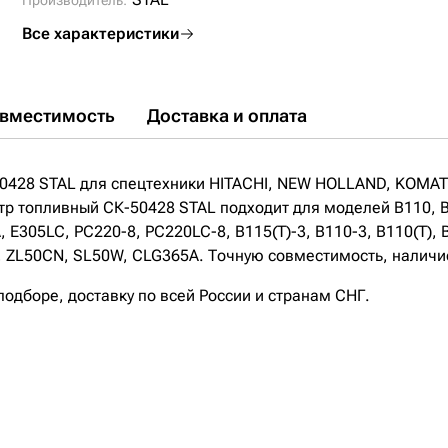
SP949M;
Производитель:
ST20710;
ST20798;
ST-CX710;
WK929X;
SOLAR225NL-V;
ZLM50E-5;
ZL50CN;
SL50W;
CLG365A;
ZP3043AFMB;
ZP3104FMB;
Все характеристики
вместимость
Доставка и оплата
50428 STAL для спецтехники HITACHI, NEW HOLLAND, KOMA
р топливный СК-50428 STAL подходит для моделей B110, B
E305LC, PC220-8, PC220LC-8, B115(T)-3, B110-3, B110(T), 
 ZL50CN, SL50W, CLG365A. Точную совместимость, наличие
дборе, доставку по всей России и странам СНГ.