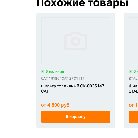
Похожие товары
В наличии
В 
CAT 1R1804
CAT ZFC1117
STAL
Фильтр топливный СК-0035147
Фил
CAT
STA
от 4 500 руб
от 
В корзину