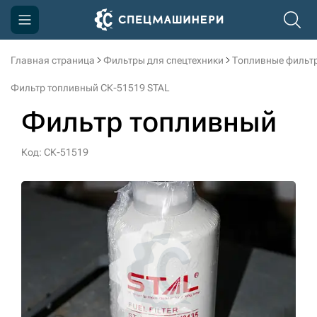
Главная страница
Фильтры для спецтехники
Топливные фильт
Компания
Фильтр топливный СК-51519 STAL
Акции
Фильтр топливный
Доставка и оплата
Код: СК-51519
Информация
Контакты
3D тур по производству
3D тур по складам
sksale@skdst.ru