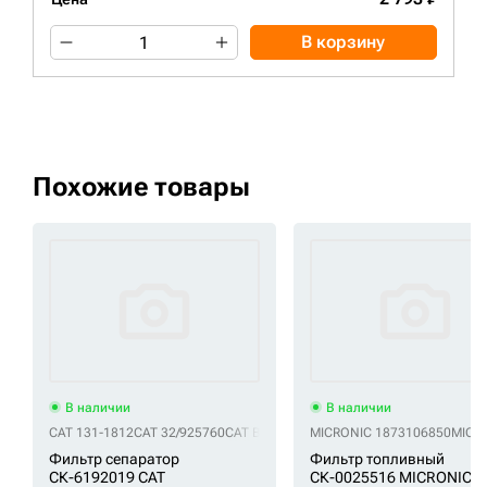
В корзину
Похожие товары
В наличии
В наличии
CAT 131-1812
CAT 32/925760
CAT BF7672-D
MICRONIC 1873106850
CAT P550398
CAT P551427
MICR
CA
Фильтр сепаратор
Фильтр топливный
СК-6192019 CAT
СК-0025516 MICRONIC