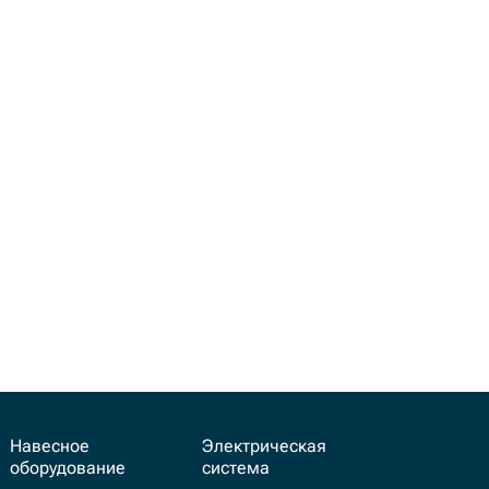
H
JGYE H2703
JGYE HD1060/2
JGYE HF6072
JGYE HF6111
JGYE HY9666
JGYE P550
Навесное
Электрическая
оборудование
система