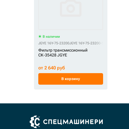
В наличии
JGYE 16Y-75-23200
JGYE 16Y-75-23200-SS
JGYE 175-43-
Фильтр трансмиссионный
СК-35428 JGYE
от 2 640 руб
В корзину