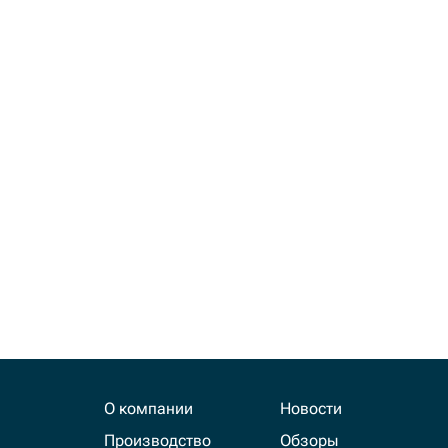
14130
JGYE 175-49-11580
JGYE 49-83
JGYE 51442
JGYE 6120-50-5103
JGYE AS166
О компании
Новости
Производство
Обзоры