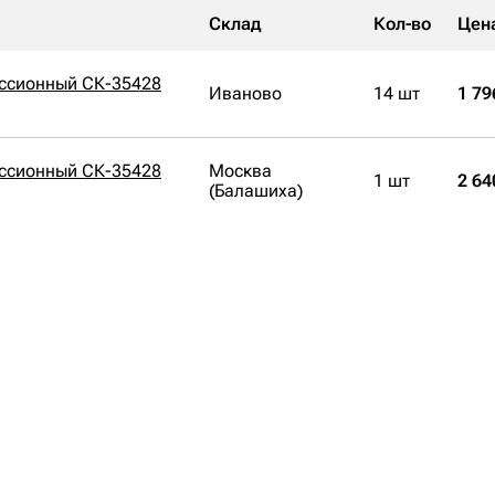
Склад
Кол-во
Цен
ссионный СК-35428
Иваново
14 шт
1 79
ссионный СК-35428
Москва
1 шт
2 64
(Балашиха)