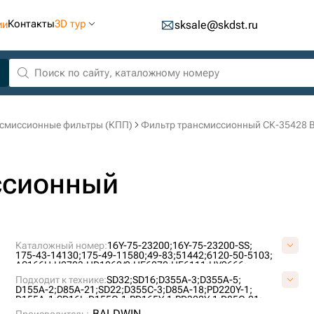
Контакты
3D тур
ии
sksale@skdst.ru
смиссионные фильтры (КПП)
Фильтр трансмиссионный СК-35428 
ссионный
Каталожный номер:
16Y-75-23200;
16Y-75-23200-SS;
175-43-14130;
175-49-11580;
49-83;
51442;
6120-50-5103;
AS166H;
H2703;
HD1060/2;
HF6072;
HF6111;
HY9666;
P550484;
P551158;
P948;
PT670;
PT707-HD;
PT708-HD;
Подходит к технике:
SD32;
SD16;
D355A-3;
D355A-5;
SH56122;
SP808;
ST30808;
D155A-2;
D85A-21;
SD22;
D355C-3;
D85A-18;
PD220Y-1;
D155A-1;
SD16L;
D155C-1;
PD165Y-1;
PD320Y-1;
D85C-21;
D355;
BALDWIN