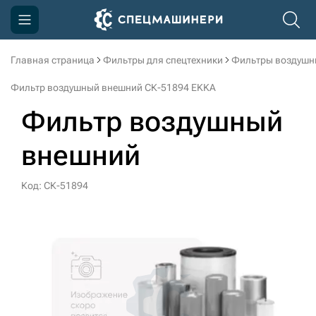
Главная страница
Фильтры для спецтехники
Фильтры воздушн
Компания
Фильтр воздушный внешний СК-51894 EKKA
Акции
Фильтр воздушный
Доставка и оплата
внешний
Информация
Контакты
Код: СК-51894
3D тур по производству
3D тур по складам
sksale@skdst.ru