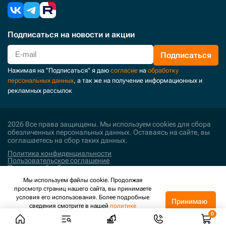
Подписаться
на новости и акции
Подписаться
Нажимая на "Подписаться" я даю
согласие
на
обработку
персональных данных
, а так же на получение информационных и
рекламных рассылок
2026 Все права защищены. Мы используем cookies для сбора
обезличенных персональных данных. Оставаясь на сайте, вы
соглашаетесь на сбор таких данных.
Политика конфиденциальности
Пользовательское соглашение
Политика обработки персональных данных
Мы используем файлы cookie. Продолжая
Поддержка и развитие
просмотр страниц нашего сайта, вы принимаете
условия его использования. Более подробные
Принимаю
сведения смотрите в нашей
политике
конфиденциальности
.