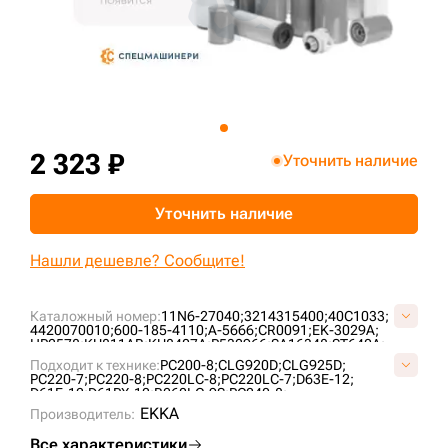
+7 (499) 394-50-93
2 323 ₽
Уточнить наличие
Уточнить наличие
Нашли дешевле? Сообщите!
Каталожный номер:
11N6-27040;
3214315400;
40C1033;
4420070010;
600-185-4110;
A-5666;
CR0091;
EK-3029A;
HP2578;
KU811AB;
KU8407A;
P532966;
SA16348;
ST640A;
Подходит к технике:
PC200-8;
CLG920D;
CLG925D;
PC220-7;
PC220-8;
PC220LC-8;
PC220LC-7;
D63E-12;
D61E-12;
D61PX-12;
R260LC-9S;
PC240-8;
EKKA
Производитель:
Все характеристики