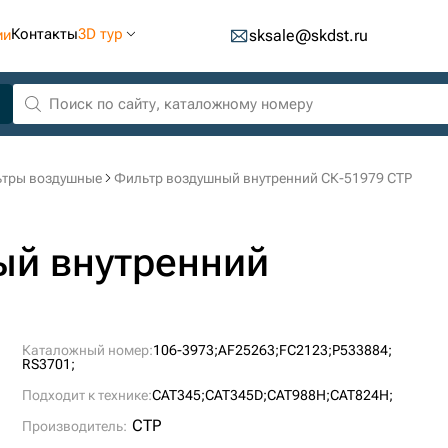
Контакты
3D тур
ии
sksale@skdst.ru
тры воздушные
Фильтр воздушный внутренний СК-51979 CTP
ый внутренний
Каталожный номер:
106-3973;
AF25263;
FC2123;
P533884;
RS3701;
Подходит к технике:
CAT345;
CAT345D;
CAT988H;
CAT824H;
CTP
Производитель: