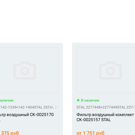
наличии
В наличии
5LHE
 142-1339+142-1404
STAL CF4S00685
STAL 2
STAL SKL46235
STAL 263G2-37051
STAL ST86819
STAL 2277448+2277449
STAL 3214315300
STAL ST-KT6819
STAL 42803E+4
STAL 227-
ьтр воздушный СК-0025170
Фильтр воздушный комплект
L
СК-0025157 STAL
3 375 руб
от 1 751 руб