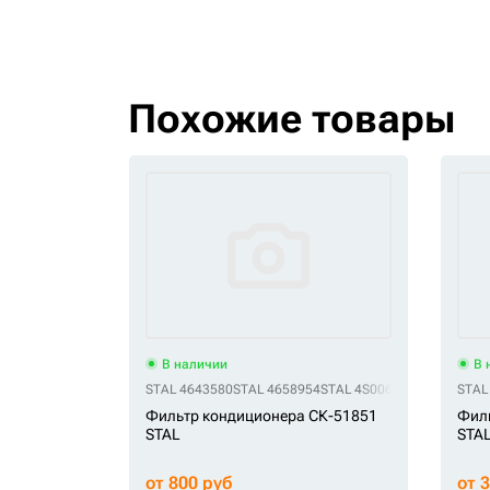
Похожие товары
В наличии
В 
STAL 4643580
STAL 4658954
STAL 4S00685
STAL 4S0068
STAL
Фильтр кондиционера СК-51851
Фил
STAL
STA
от 800 руб
от 