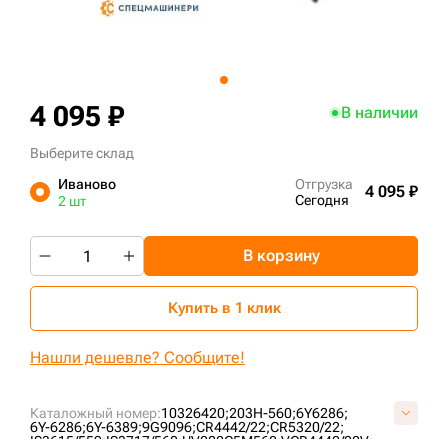
+7 (499) 394-50-93
4 095 ₽
В наличии
Выберите склад
Иваново
Отгрузка
4 095 ₽
Сегодня
2 шт
В корзину
Купить в 1 клик
Нашли дешевле? Сообщите!
Каталожный номер:
10326420;
203H-560;
6Y6286;
6Y-6286;
6Y-6389;
9G9096;
CR4442/22;
CR5320/22;
IS3615/559;
IS3717/560;
UV202C5M560;
VCR4442/22V;