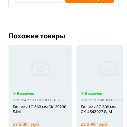
Похожие товары
В наличии
В наличии
SJM 154-32-11110
SJM 154-32-11112
SJM 154-32-11113
SJM 121-0134
SJM 154-32-111
SJM 126-5062
Башмак 1G 560 мм СК-29200
Башмак 3G 600 мм
SJM
СК-4543927 SJM
от 5 001 руб
от 2 991 руб