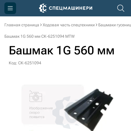
Главная страница
Ходовая часть спецтехники
Башмаки гусени
Компания
Башмак 1G 560 мм СК-6251094 MTW
Акции
Башмак 1G 560 мм
Доставка и оплата
Код: СК-6251094
Информация
Контакты
3D тур по производству
3D тур по складам
sksale@skdst.ru