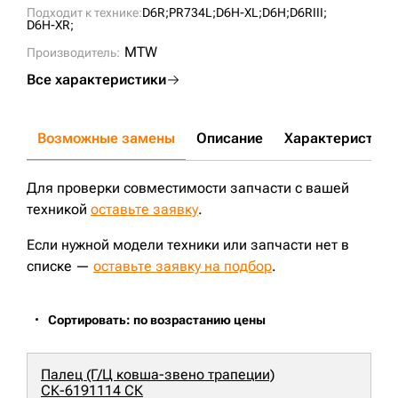
Z01061H0N0559V;
Подходит к технике:
D6R;
PR734L;
D6H-XL;
D6H;
D6RIII;
D6H-XR;
MTW
Производитель:
Все характеристики
Возможные замены
Описание
Характеристики
Для проверки совместимости запчасти с вашей
техникой
оставьте заявку
.
Если нужной модели техники или запчасти нет в
списке —
оставьте заявку на подбор
.
Сортировать: по возрастанию цены
Палец (Г/Ц ковша-звено трапеции)
СК-6191114 СК