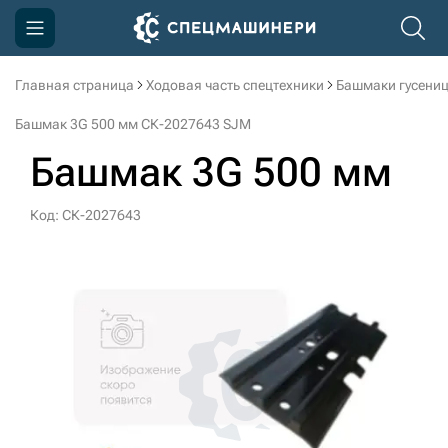
Главная страница
Ходовая часть спецтехники
Башмаки гусени
Компания
Башмак 3G 500 мм СК-2027643 SJM
Акции
Башмак 3G 500 мм
Доставка и оплата
Код: СК-2027643
Информация
Контакты
3D тур по производству
3D тур по складам
sksale@skdst.ru