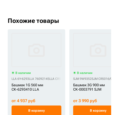
Похожие товары
В наличии
В наличии
LLA 6Y-6293
LLA 76092145
LLA CR5315/22
LLA IS3704/560
SJM 9W9352
SJM CR5016/90
LLA UV202C2M
Башмак 1G 560 мм
Башмак 3G 900 мм
СК-6293410 LLA
СК-0003791 SJM
от 4 937 руб
от 3 990 руб
В корзину
В корзину