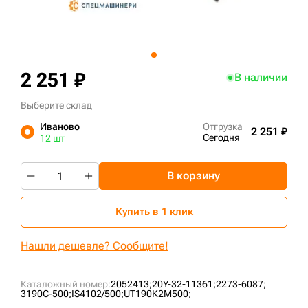
+7 (499) 394-50-93
2 251 ₽
В наличии
Выберите склад
Иваново
Отгрузка
2 251 ₽
Сегодня
12 шт
В корзину
Купить в 1 клик
Нашли дешевле? Сообщите!
Каталожный номер:
2052413;
20Y-32-11361;
2273-6087;
3190C-500;
IS4102/500;
UT190K2M500;