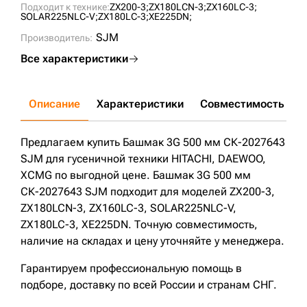
Подходит к технике:
ZX200-3;
ZX180LCN-3;
ZX160LC-3;
SOLAR225NLC-V;
ZX180LC-3;
XE225DN;
SJM
Производитель:
Все характеристики
Описание
Характеристики
Совместимость
Д
Предлагаем купить Башмак 3G 500 мм СК-2027643
SJM для гусеничной техники HITACHI, DAEWOO,
XCMG по выгодной цене. Башмак 3G 500 мм
СК-2027643 SJM подходит для моделей ZX200-3,
ZX180LCN-3, ZX160LC-3, SOLAR225NLC-V,
ZX180LC-3, XE225DN. Точную совместимость,
наличие на складах и цену уточняйте у менеджера.
Гарантируем профессиональную помощь в
подборе, доставку по всей России и странам СНГ.