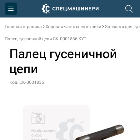
Главная страница
Ходовая часть спецтехники
Запчасти для гу
Компания
Палец гусеничной цепи СК-0001836 KYT
Акции
Палец гусеничной
Доставка и оплата
цепи
Информация
Контакты
Код: СК-0001836
3D тур по производству
3D тур по складам
sksale@skdst.ru