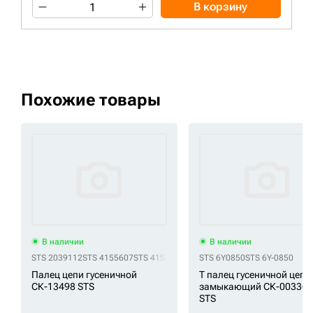
В корзину
Похожие товары
В наличии
В наличии
STS 2039112
STS 4155607
STS 4155607 (соединительный палец)
STS 6Y0850
STS 6Y-0850
Палец цепи гусеничной
Т палец гусеничной цепи
СК-13498 STS
замыкающий СК-003368
STS