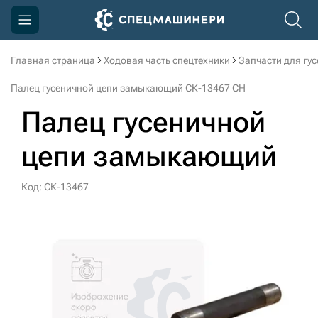
Главная страница
Ходовая часть спецтехники
Запчасти для гу
Компания
Палец гусеничной цепи замыкающий СК-13467 CH
Акции
Палец гусеничной
Доставка и оплата
цепи замыкающий
Информация
Контакты
Код: СК-13467
3D тур по производству
3D тур по складам
sksale@skdst.ru