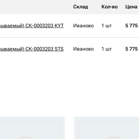
Склад
Кол-во
Цена
зываемый) СК-0003203 KYT
Иваново
1 шт
5 775
зываемый) СК-0003203 STS
Иваново
1 шт
5 775