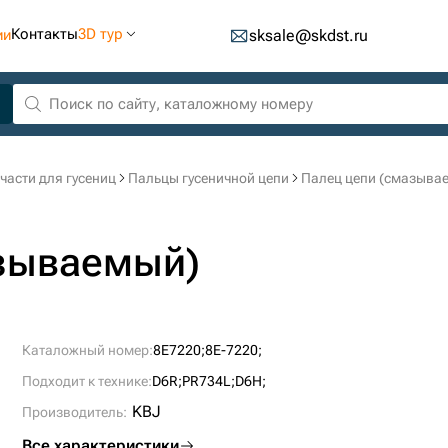
Контакты
3D тур
ии
sksale@skdst.ru
части для гусениц
Пальцы гусеничной цепи
Палец цепи (смазыва
азываемый)
Каталожный номер:
8E7220;
8E-7220;
Подходит к технике:
D6R;
PR734L;
D6H;
KBJ
Производитель:
Все характеристики