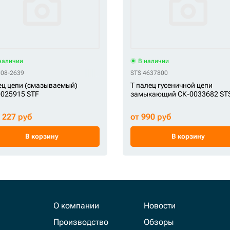
наличии
В наличии
108-2639
STS 4637800
ц цепи (смазываемый)
Т палец гусеничной цепи
025915 STF
замыкающий СК-0033682 ST
1 227 руб
от 990 руб
В корзину
В корзину
О компании
Новости
Производство
Обзоры