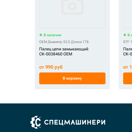
В наличии
В 
OEM Диаметр 33,5 Длина 178
STF 
Палец цепи замыкающий
Пале
СК-0038460 OEM
СК-0
от 990 руб
от 
В корзину