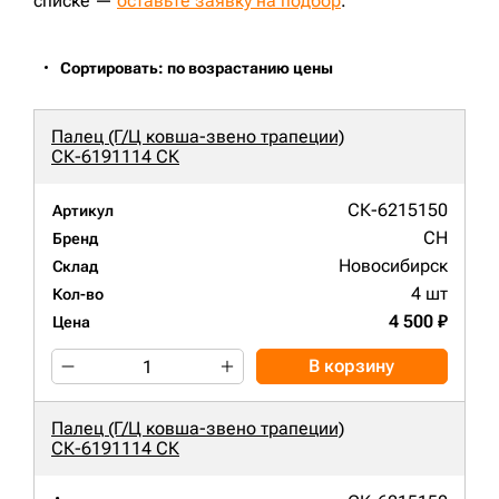
списке —
оставьте заявку на подбор
.
Сортировать: по возрастанию цены
Палец (Г/Ц ковша-звено трапеции)
СК-6191114 СК
СК-6215150
Артикул
CH
Бренд
Новосибирск
Склад
4 шт
Кол-во
4 500 ₽
Цена
В корзину
Палец (Г/Ц ковша-звено трапеции)
СК-6191114 СК