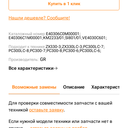
Купить в 1 клик
Нашли дешевле? Сообщите!
Каталожный номер:
E40306C0M00001;
E40306C1M00001;
KM2233/01;
SI801/01;
VE4030C601;
Подходит к технике:
ZX330-3;
ZX330LC-3;
PC300LC-7;
PC300LC-8;
PC300-7;
PC300-8;
PC300-6;
PC300LC-6;
GR
Производитель:
Все характеристики
Возможные замены
Описание
Характеристики
Для проверки совместимости запчасти с вашей
техникой
оставьте заявку
.
Если нужной модели техники или запчасти нет в