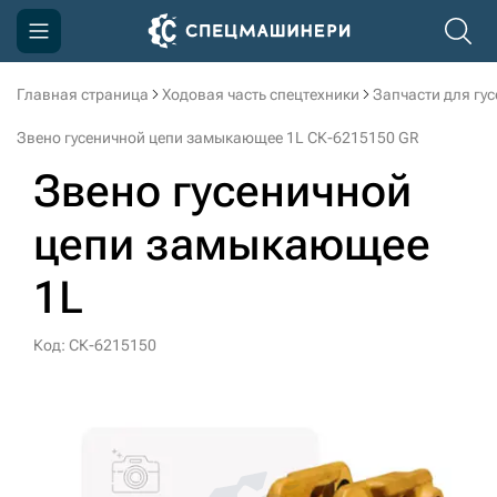
Главная страница
Ходовая часть спецтехники
Запчасти для гу
Компания
Звено гусеничной цепи замыкающее 1L СК-6215150 GR
Акции
Звено гусеничной
Доставка и оплата
цепи замыкающее
Информация
1L
Контакты
3D тур по производству
Код: СК-6215150
3D тур по складам
sksale@skdst.ru