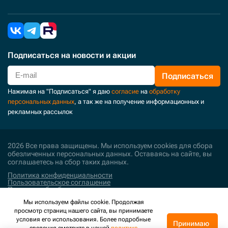
Подписаться
на новости и акции
Подписаться
Нажимая на "Подписаться" я даю
согласие
на
обработку
персональных данных
, а так же на получение информационных и
рекламных рассылок
2026 Все права защищены. Мы используем cookies для сбора
обезличенных персональных данных. Оставаясь на сайте, вы
соглашаетесь на сбор таких данных.
Политика конфиденциальности
Пользовательское соглашение
Политика обработки персональных данных
Мы используем файлы cookie. Продолжая
Поддержка и развитие
просмотр страниц нашего сайта, вы принимаете
условия его использования. Более подробные
Принимаю