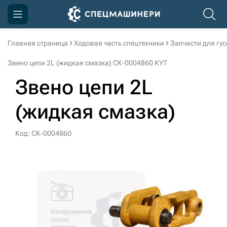
Главная страница
Ходовая часть спецтехники
Запчасти для гу
Компания
Звено цепи 2L (жидкая смазка) СК-0004860 KYT
Акции
Звено цепи 2L
Доставка и оплата
(жидкая смазка)
Информация
Контакты
Код: СК-0004860
3D тур по производству
3D тур по складам
sksale@skdst.ru