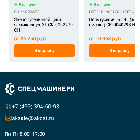
В наличии
В наличии
CH KM2233/03
HSTF UL190B1G04
HSTF UL1
Звено гусеничной цепи
Цепь гусеничная 4L (жид
замыкающее 3L СК-0002779
смазка) СК-0040298 HS
CH
от 26 250 руб
от 13 963 руб
В корзину
В корзину
+7 (499) 394-50-93
sksale@skdst.ru
Пн-Пт 8:00–17:00