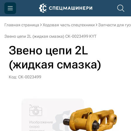
Главная страница
Ходовая часть спецтехники
Запчасти для гу
Компания
Звено цепи 2L (жидкая смазка) СК-0023499 KYT
Акции
Звено цепи 2L
Доставка и оплата
(жидкая смазка)
Информация
Контакты
Код: СК-0023499
3D тур по производству
3D тур по складам
sksale@skdst.ru