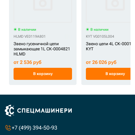
В наличии
В наличии
HLMD VE0119A801
KYT VG0105L004
Звено гусеничной цепи
Звено цепи 4L СК-00018
замыкающее 1L СК-0004821
KYT
HLMD
от 2 536 руб
от 26 026 руб
В корзину
В корзину
+7 (499) 394-50-93