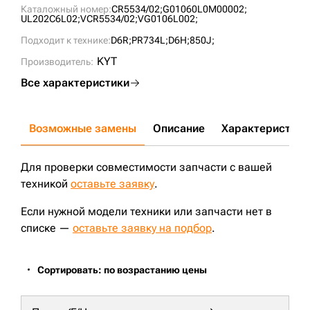
Каталожный номер:
CR5534/02;
G01060L0M00002;
UL202C6L02;
VCR5534/02;
VG0106L002;
Подходит к технике:
D6R;
PR734L;
D6H;
850J;
KYT
Производитель:
Все характеристики
Возможные замены
Описание
Характеристики
Для проверки совместимости запчасти с вашей
техникой
оставьте заявку
.
Если нужной модели техники или запчасти нет в
списке —
оставьте заявку на подбор
.
Сортировать: по возрастанию цены