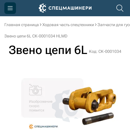
Главная страница
Ходовая часть спецтехники
Запчасти для гу
Компания
Звено цепи 6L СК-0001034 HLMD
Акции
Звено цепи 6L
Код: СК-0001034
Доставка и оплата
Информация
Контакты
3D тур по производству
3D тур по складам
sksale@skdst.ru