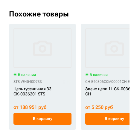
Похожие товары
В наличии
В наличии
STS VE4040D733
CH E40306C0M00001
CH E4
Цепь гусеничная 33L
Звено цепи 1L СК-00365
СК-0036201 STS
CH
от 188 951 руб
от 5 250 руб
В корзину
В корзину