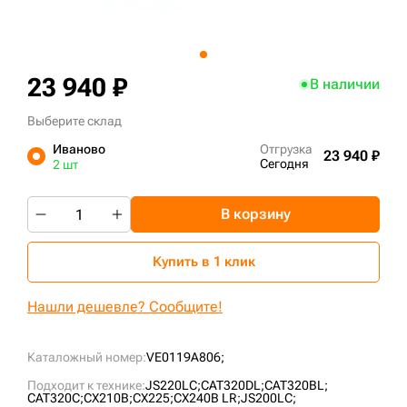
+7 (499) 394-50-93
23 940 ₽
В наличии
Выберите склад
Иваново
Отгрузка
23 940 ₽
Сегодня
2 шт
В корзину
Купить в 1 клик
Нашли дешевле? Сообщите!
Каталожный номер:
VE0119A806;
Подходит к технике:
JS220LC;
CAT320DL;
CAT320BL;
CAT320C;
CX210B;
CX225;
CX240B LR;
JS200LC;