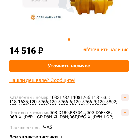
+7 (499) 394-50-93
14 516 ₽
Уточнить наличие
Уточнить наличие
Нашли дешевле? Сообщите!
Каталожный номер:
10331787;
11081766;
1181635;
118-1635;
120-5766;
120-5766-6;
120-5766-9;
120-5802;
125-4176;
231-3088;
288-0935;
288-0946;
5802407;
6T0727;
6T4861;
76090855;
7T4107;
AT322778;
Подходит к технике:
D6R;
D180;
PR734L;
D6G;
D6R-XR;
B01060L0M00;
CR4298;
CR5478;
CR6089;
UG189C4T;
D6R-XL;
D6R-LGP;
D6H-XL;
D6H;
D6T;
D6G-XL;
D6H-LGP;
VB0106L0;
VCR6089V;
D6RII-XL;
PR734LGP;
D6G2-XL;
850J;
D6T-LGP;
D6RDSIII;
PR732L;
D6H-XR;
CASE2050M;
PR736;
ЧАЗ
Производитель:
Все характеристики