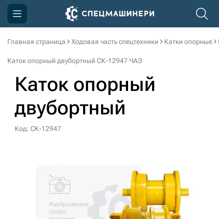
Главная страница
Ходовая часть спецтехники
Катки опорные
Компания
Каток опорный двубортный СК-12947 ЧАЗ
Акции
Каток опорный
Доставка и оплата
двубортный
Информация
Контакты
Код: СК-12947
3D тур по производству
3D тур по складам
sksale@skdst.ru