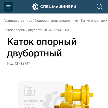
Главная страница
Ходовая часть спецтехники
Катки опорные
Компания
Каток опорный двубортный СК-12947 DCF
Акции
Каток опорный
Доставка и оплата
двубортный
Информация
Контакты
Код: СК-12947
3D тур по производству
3D тур по складам
sksale@skdst.ru