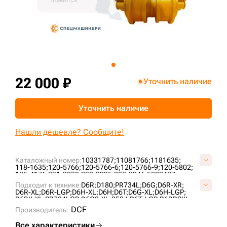
+7 (499) 394-50-93
22 000 ₽
Уточнить наличие
Уточнить наличие
Нашли дешевле? Сообщите!
Каталожный номер:
10331787;
11081766;
1181635;
118-1635;
120-5766;
120-5766-6;
120-5766-9;
120-5802;
125-4176;
231-3088;
288-0935;
288-0946;
5802407;
6T0727;
6T4861;
76090855;
7T4107;
AT322778;
Подходит к технике:
D6R;
D180;
PR734L;
D6G;
D6R-XR;
B01060L0M00;
CR4298;
CR5478;
CR6089;
UG189C4T;
D6R-XL;
D6R-LGP;
D6H-XL;
D6H;
D6T;
D6G-XL;
D6H-LGP;
VB0106L0;
VCR6089V;
D6RII-XL;
PR734LGP;
D6G2-XL;
850J;
D6T-LGP;
D6RDSIII;
PR732L;
D6H-XR;
CASE2050M;
PR736;
DCF
Производитель:
Все характеристики