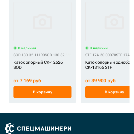
В наличии
В наличии
SOD 130-32-11190
SOD 130-32-11191
SOD 130-803-7190
STF 17A-30-00070
SOD 135-32-11
STF 17A-3
Каток опорный СК-12626
Каток опорный однобор
SOD
СК-13166 STF
от 7 169 руб
от 39 900 руб
В корзину
В корзину