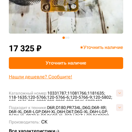
+7 (499) 394-50-93
17 325 ₽
Уточнить наличие
Уточнить наличие
Нашли дешевле? Сообщите!
Каталожный номер:
10331787;
11081766;
1181635;
118-1635;
120-5766;
120-5766-6;
120-5766-9;
120-5802;
125-4176;
231-3088;
288-0935;
288-0946;
5802407;
6T0727;
6T4861;
76090855;
7T4107;
AT322778;
Подходит к технике:
D6R;
D180;
PR734L;
D6G;
D6R-XR;
B01060L0M00;
CR4298;
CR5478;
CR6089;
UG189C4T;
D6R-XL;
D6R-LGP;
D6H-XL;
D6H;
D6T;
D6G-XL;
D6H-LGP;
VB0106L0;
VCR6089V;
D6RII-XL;
PR734LGP;
D6G2-XL;
850J;
D6T-LGP;
D6RDSIII;
PR732L;
D6H-XR;
CASE2050M;
PR736;
СК
Производитель:
Все характеристики