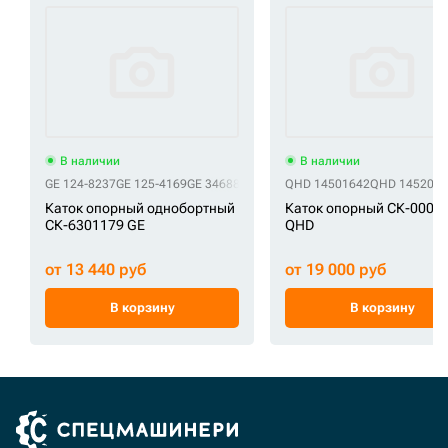
В наличии
В наличии
GE 124-8237
GE 125-4169
GE 3468807
GE 346-8807
QHD 14501642
GE 76606014
QHD 1452069
GE 7G48
Каток опорный однобортный
Каток опорный СК-0001
СК-6301179 GE
QHD
от 13 440 руб
от 19 000 руб
В корзину
В корзину