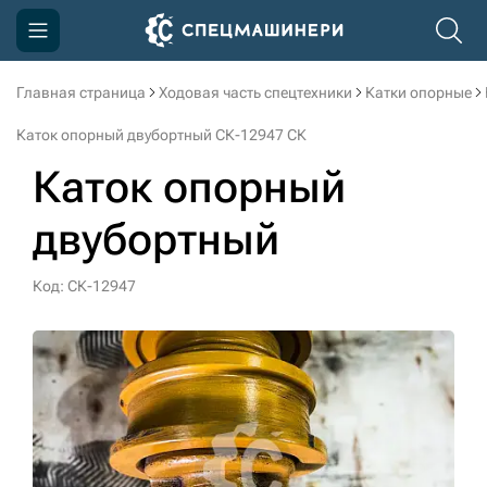
Главная страница
Ходовая часть спецтехники
Катки опорные
Компания
Каток опорный двубортный СК-12947 СК
Акции
Каток опорный
Доставка и оплата
двубортный
Информация
Контакты
Код: СК-12947
3D тур по производству
3D тур по складам
sksale@skdst.ru