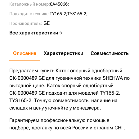
Каталожный номер:
0A45066;
Подходит к технике:
TY165-2;
TYS165-2;
GE
Производитель:
Все характеристики
Описание
Характеристики
Совместимость
Д
Предлагаем купить Каток опорный однобортный
СК-0000489 GE для гусеничной техники SHEHWA по
выгодной цене. Каток опорный однобортный
СК-0000489 GE подходит для моделей TY165-2,
TYS165-2. Точную совместимость, наличие на
складах и цену уточняйте у менеджера.
Гарантируем профессиональную помощь в
подборе, доставку по всей России и странам СНГ.