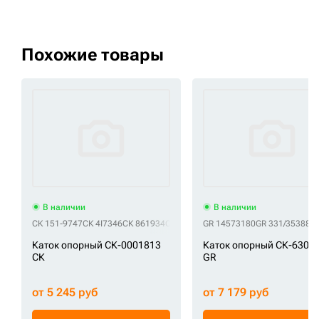
Похожие товары
В наличии
В наличии
СК 151-9747
СК 4I7346
СК 861934
СК A7801000M00
GR 14573180
СК A7801000Y00
GR 331/35388
СК 
G
Каток опорный СК-0001813
Каток опорный СК-6306
СК
GR
от 5 245 руб
от 7 179 руб