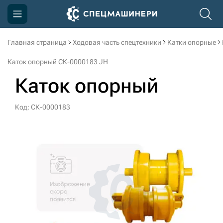
Главная страница
Ходовая часть спецтехники
Катки опорные
Компания
Каток опорный СК-0000183 JH
Акции
Каток опорный
Доставка и оплата
Код: СК-0000183
Информация
Контакты
3D тур по производству
3D тур по складам
sksale@skdst.ru