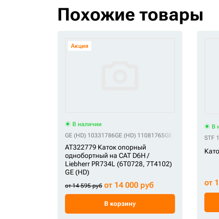
Похожие товары
Акция
В наличии
В 
GE (HD) 10331786
GE (HD) 11081765
GE (HD) 120-5746
G
STF 
AT322779 Каток опорный
Като
однобортный на CAT D6H /
Liebherr PR734L (6T0728, 7T4102)
GE (HD)
от 
от 14 000 руб
от 14 595 руб
В корзину