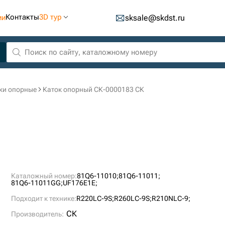
Контакты
3D тур
ии
sksale@skdst.ru
ки опорные
Каток опорный СК-0000183 СК
Каталожный номер:
81Q6-11010;
81Q6-11011;
81Q6-11011GG;
UF176E1E;
Подходит к технике:
R220LC-9S;
R260LC-9S;
R210NLC-9;
СК
Производитель: