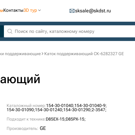
Контакты
3D тур
ии
sksale@skdst.ru
ки поддерживающие
Каток поддерживающий СК-6282327 GE
вающий
Каталожный номер:
154-30-01040;
154-30-01040-9;
154-30-01090;
154-30-01240;
154-30-01290;
2-3547;
Подходит к технике:
D85EX-15;
D85PX-15;
GE
Производитель: