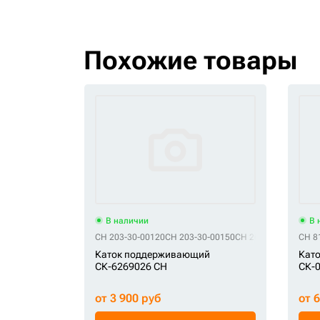
Похожие товары
В наличии
В 
CH 203-30-00120
CH 203-30-00150
CH 203-30-00230
CH 8
CH 
Каток поддерживающий
Кат
СК-6269026 CH
СК-
от 3 900 руб
от 