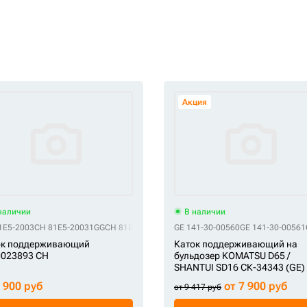
Акция
наличии
В наличии
1E5-2003
203-30-00231
CH 81E5-20031GG
CH 203-30-43000
CH 81E5-2301
CH 203-30-53001
CH 81E9-17030
GE 141-30-00560
CH 2175039
CH 226-30-13500
GE 141-30-00561
C
ок поддерживающий
Каток поддерживающий на
0023893 CH
бульдозер KOMATSU D65 /
SHANTUI SD16 СК-34343 (GE)
6 900 руб
от 7 900 руб
от 9 417 руб