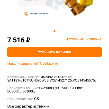
+7 (499) 394-50-93
7 516 ₽
Уточнить наличие
Уточнить наличие
Нашли дешевле? Сообщите!
Каталожный номер:
14520823;
14545576;
SA1181-01011;
UH095W0B;
VOE14527126;
VOE14545576;
Подходит к технике:
EC290BLC;
EC290BLC Prime;
EC300DL;
E6300F;
СК
Производитель:
Все характеристики