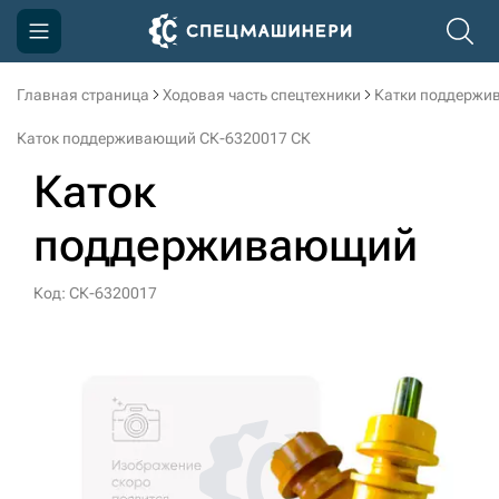
Главная страница
Ходовая часть спецтехники
Катки поддержи
Компания
Каток поддерживающий СК-6320017 СК
Акции
Каток
Доставка и оплата
поддерживающий
Информация
Контакты
Код: СК-6320017
3D тур по производству
3D тур по складам
sksale@skdst.ru