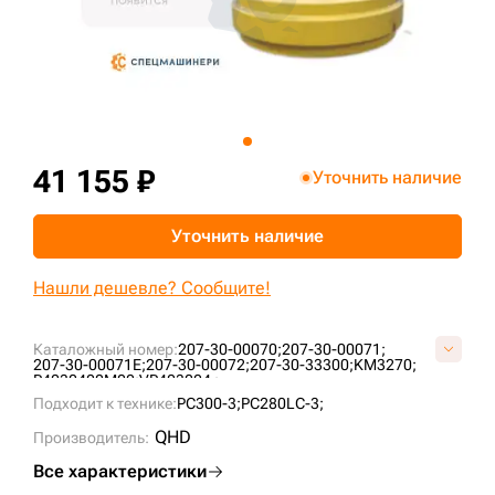
+7 (499) 394-50-93
41 155 ₽
Уточнить наличие
Уточнить наличие
Нашли дешевле? Сообщите!
Каталожный номер:
207-30-00070;
207-30-00071;
207-30-00071E;
207-30-00072;
207-30-33300;
KM3270;
P4030400M00;
VP403004 ;
Подходит к технике:
PC300-3;
PC280LC-3;
QHD
Производитель:
Все характеристики