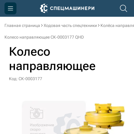
Главная страница
Ходовая часть спецтехники
Колёса направл
Компания
Колесо направляющее СК-0003177 QHD
Акции
Колесо
Доставка и оплата
направляющее
Информация
Контакты
Код: СК-0003177
3D тур по производству
3D тур по складам
sksale@skdst.ru