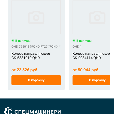
В наличии
В наличии
QHD 76501399
QHD FT2747
QHD PY4044F0M00
QHD 1
QHD SI497
QHD UX068W
Колесо направляющее
Колесо направляющее
СК-6331010 QHD
СК-0034114 QHD
от 23 526 руб
от 50 944 руб
В корзину
В корзину