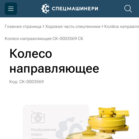
Главная страница
Ходовая часть спецтехники
Колёса направл
Компания
Колесо направляющее СК-0003569 СК
Акции
Колесо
Доставка и оплата
направляющее
Информация
Контакты
Код: СК-0003569
3D тур по производству
3D тур по складам
sksale@skdst.ru