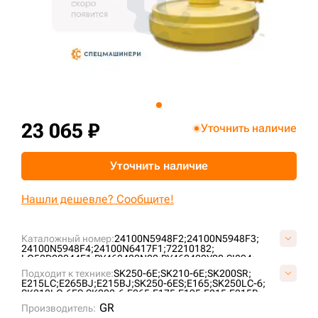
+7 (499) 394-50-93
23 065 ₽
Уточнить наличие
Уточнить наличие
Нашли дешевле? Сообщите!
Каталожный номер:
24100N5948F2;
24100N5948F3;
24100N5948F4;
24100N6417F1;
72210182;
LQ52D00044F1;
PY460400N00;
PY460400Y00;
SI894;
VP146004;
YN52D00009F1;
Подходит к технике:
SK250-6E;
SK210-6E;
SK200SR;
E215LC;
E265BJ;
E215BJ;
SK250-6ES;
E165;
SK250LC-6;
SK210LC-6ES;
SK200-6;
E265;
E175;
E195;
E215;
E215B;
SK200;
SK200LC;
SK210LC;
SK210LC-6;
SK235SR;
GR
Производитель:
SK210-6ES;
E215BLC;
E195B;