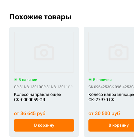
Похожие товары
В наличии
В наличии
GR 81N8-13010
GR 81N8-13011
GR UX102E3E
СК 0964253
СК 096-4253
СК 
Колесо направляющее
Колесо направляющее
СК-0000059 GR
СК-27970 СК
от 36 645 руб
от 30 500 руб
В корзину
В корзину