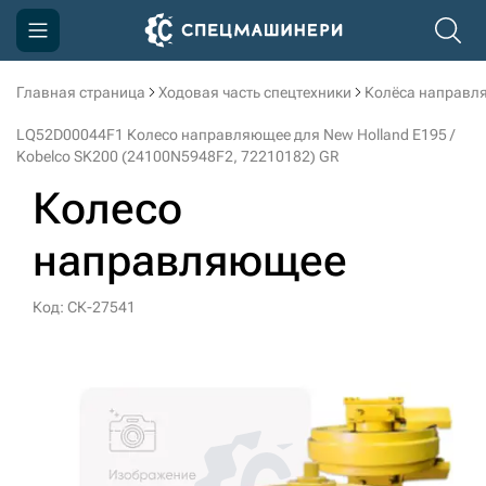
Главная страница
Ходовая часть спецтехники
Колёса направл
Компания
LQ52D00044F1 Колесо направляющее для New Holland E195 /
Акции
Kobelco SK200 (24100N5948F2, 72210182) GR
Колесо
Доставка и оплата
Информация
направляющее
Контакты
Код: СК-27541
3D тур по производству
3D тур по складам
sksale@skdst.ru