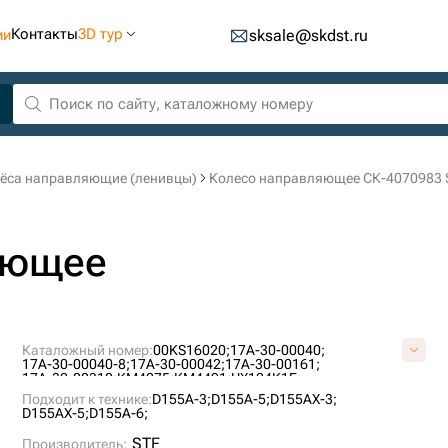
Контакты
3D тур
ии
sksale@skdst.ru
ёса направляющие (ленивцы)
Колесо направляющее СК-4070983 
яющее
Каталожный номер:
00KS16020;
17A-30-00040;
17A-30-00040-8;
17A-30-00042;
17A-30-00161;
17A-30-00310;
KM4275;
KM4491;
UX124K1E;
Подходит к технике:
D155A-3;
D155A-5;
D155AX-3;
D155AX-5;
D155A-6;
STF
Производитель: