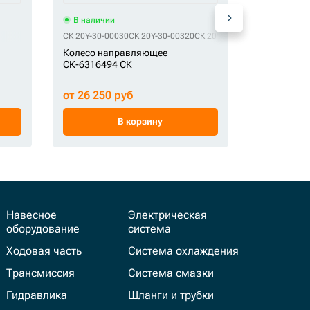
В наличии
В наличи
бугель)
QHD JRA0214-10
СК 20Y-30-00030
QHD JRA0214YA
СК 20Y-30-00320
QHD KRA1198
СК 20Y-30-00321
QHD LK144
QHD PX61640
СК 20Y-30-0
Колесо на
Колесо направляющее
СК-003540
СК-6316494 СК
от 29 400
от 26 250 руб
В корзину
Навесное
Электрическая
оборудование
система
Ходовая часть
Система охлаждения
Трансмиссия
Система смазки
Гидравлика
Шланги и трубки