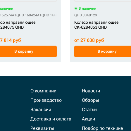
наличии
В наличии
152574A1
 6T-1764
STF CR4589B
QHD 160424A1
STF P01050R0M00
QHD 166099A1
STF UX084C6F
QHD JRA0214
QHD JBA0129
QHD JRA0214 (короткий 
STF VP0105R0
есо направляющее
Колесо направляющее
6284075 QHD
СК-6284053 QHD
27 814 руб
от 27 638 руб
В корзину
В корзину
О компании
Новости
Производство
Обзоры
Вакансии
Статьи
Доставка и оплата
Акции
Реквизиты
Подбор по технике