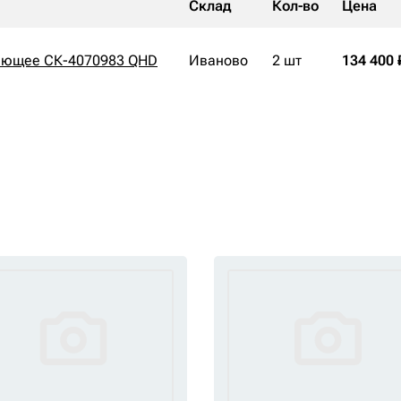
Склад
Кол-во
Цена
яющее СК-4070983 QHD
Иваново
2 шт
134 400 