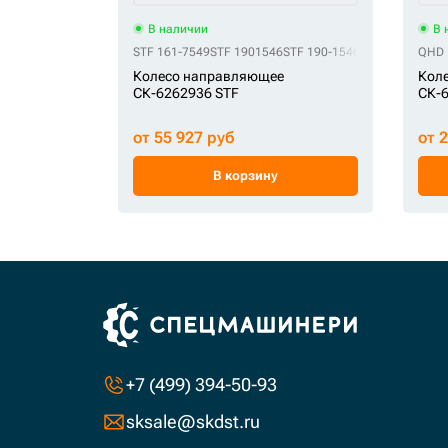
В наличии
В 
STF 161-7549
STF 1901546
STF 190-1546
STF 6T1764
QHD 
STF
Колесо направляющее
Кол
СК-6262936 STF
СК-
от 55 927 руб
от 
В корзину
+7 (499) 394-50-93
sksale@skdst.ru