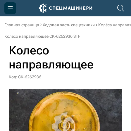
Главная страница
Ходовая часть спецтехники
Колёса направл
Компания
Колесо направляющее СК-6262936 STF
Акции
Колесо
Доставка и оплата
направляющее
Информация
Контакты
Код: СК-6262936
3D тур по производству
3D тур по складам
sksale@skdst.ru