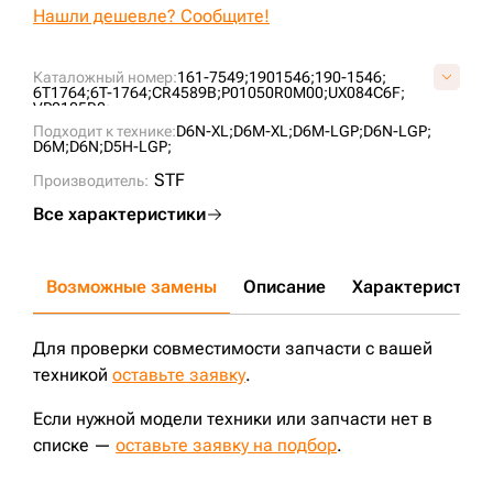
Нашли дешевле? Сообщите!
Каталожный номер:
161-7549;
1901546;
190-1546;
6T1764;
6T-1764;
CR4589B;
P01050R0M00;
UX084C6F;
VP0105R0;
Подходит к технике:
D6N-XL;
D6M-XL;
D6M-LGP;
D6N-LGP;
D6M;
D6N;
D5H-LGP;
STF
Производитель:
Все характеристики
Возможные замены
Описание
Характеристики
Для проверки совместимости запчасти с вашей
техникой
оставьте заявку
.
Если нужной модели техники или запчасти нет в
списке —
оставьте заявку на подбор
.