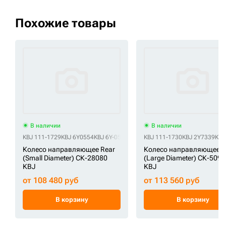
Похожие товары
В наличии
В наличии
KBJ 111-1729
KBJ 6Y0554
KBJ 6Y-0554
KBJ 7T3723
KBJ 111-1730
KBJ 7T-3723
KBJ 2Y7339
KBJ CR453
KBJ
Колесо направляющее Rear
Колесо направляющее F
(Small Diameter) СК-28080
(Large Diameter) СК-509
KBJ
KBJ
от 108 480 руб
от 113 560 руб
В корзину
В корзину