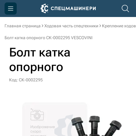
Главная страница
Ходовая часть спецтехники
Крепление ходов
Компания
Болт катка опорного СК-0002295 VESCOVINI
Акции
Болт катка
Доставка и оплата
опорного
Информация
Контакты
Код: СК-0002295
3D тур по производству
3D тур по складам
sksale@skdst.ru