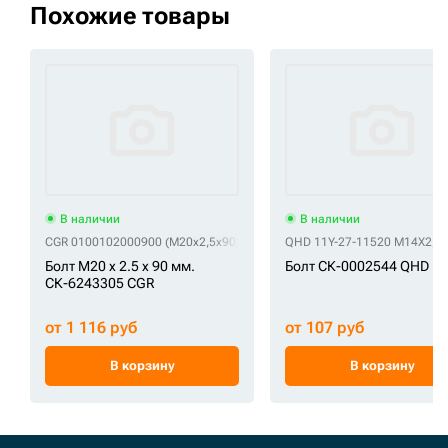
Похожие товары
В наличии
В наличии
CGR 0100102000900 (M20x2,5x90)
CGR 01010-32090
QHD 11Y-27-11520 M14X2,0
CGR 01010-62090
C
Болт M20 x 2.5 x 90 мм.
Болт СК-0002544 QHD
СК-6243305 CGR
от 1 116 руб
от 107 руб
В корзину
В корзину