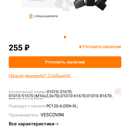
+7 (499) 394-50-93
255 ₽
Уточнить наличие
Уточнить наличие
Нашли дешевле? Сообщите!
Каталожный номер:
01010-31670;
01010-51670 (M16x2,0x70);
01010-61670;
01010-81670;
S0565661;
U16169;
Подходит к технике:
PC120-6;
D5N-XL;
VESCOVINI
Производитель:
Все характеристики