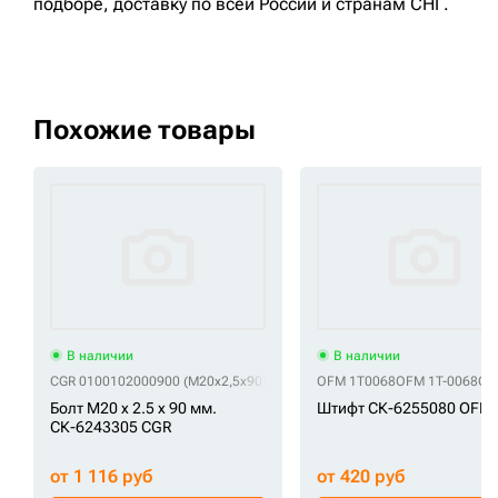
подборе, доставку по всей России и странам СНГ.
Похожие товары
В наличии
В наличии
CGR 0100102000900 (M20x2,5x90)
CGR 01010-32090
OFM 1T0068
CGR 01010-62090
OFM 1T-0068
OF
C
Болт M20 x 2.5 x 90 мм.
Штифт СК-6255080 OFM
СК-6243305 CGR
от 1 116 руб
от 420 руб