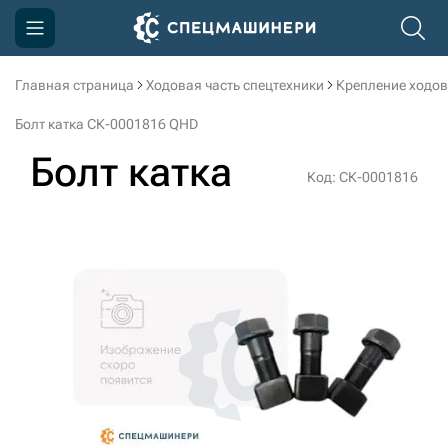
Главная страница
Ходовая часть спецтехники
Крепление ходов
Компания
Болт катка СК-0001816 QHD
Акции
Болт катка
Код: СК-0001816
Доставка и оплата
Информация
Контакты
3D тур по производству
3D тур по складам
sksale@skdst.ru