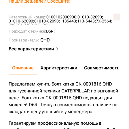
Нашли дешевле? Сообщите!
Каталожный номер:
0100102000900;
01010-32090;
01010-62090;
01010-82090;
1135443;
113-5443;
7X-2564;
7X2564 (M20x2,5x90);
Подходит к технике:
D6R;
QHD
Производитель:
Все характеристики
Описание
Характеристики
Совместимость
Д
Предлагаем купить Болт катка СК-0001816 QHD
для гусеничной техники CATERPILLAR по выгодной
цене. Болт катка СК-0001816 QHD подходит для
моделей D6R. Точную совместимость, наличие на
складах и цену уточняйте у менеджера.
Гарантируем профессиональную помощь в