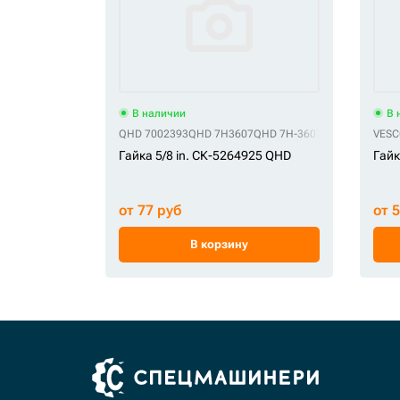
В наличии
В 
QHD 7002393
QHD 7H3607
QHD 7H-3607
QHD 7H-3607 (
VESC
Гайка 5/8 in. СК-5264925 QHD
Гайк
от 77 руб
от 
В корзину