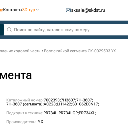
Контакты
3D тур
ии
sksale@skdst.ru
пление ходовой части
Болт с гайкой сегмента СК-0029593 YX
гмента
Каталожный номер:
7002393;
7H3607;
7H-3607;
7H-3607 (сегмента);
AC228;
LH1422;
S01062E0N17;
Подходит к технике:
PR734L;
PR734LGP;
PR734XL;
YX
Производитель: