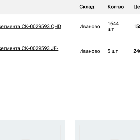
Склад
Кол-во
Це
1644
 сегмента СК-0029593 QHD
Иваново
15
шт
 сегмента СК-0029593 JF-
Иваново
5 шт
24